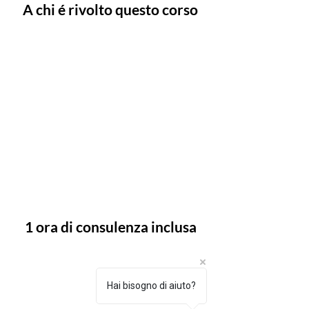
A chi é rivolto questo corso
Questo videocorso é adatto a
chi giá
ha competenza anche basilari di
video
ripresa e di montaggio video e
vuole perferzionare la realizzazione
di uno spot pubblicitario.
1 ora di consulenza inclusa
Ogni
iscrizione al corso
include
un’ora di videoconsulenza
Hai bisogno di aiuto?
personalizzata
, un’opportunità