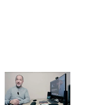
Nowhere
Incidenti di Guerra
ESERCIZI DI FOTOMONTAGGIO
AVANZATI
Scavi Egiziani
Parcheggio Surreale
Fotomontaggi Finali
Alcuni momenti del Corso