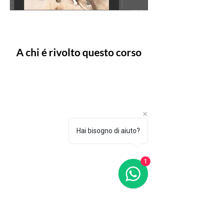
A chi é rivolto questo corso
Questo videocorso é adatto a
chiunque
. La conoscenza base di
Photoshop é sicuramente utile, ma
anche chi non ha mai aperto il
programma potrá cimentarsi
con
gli esercizi di
fotomontaggio
Hai bisogno di aiuto?
proposti nel videocorso.
1