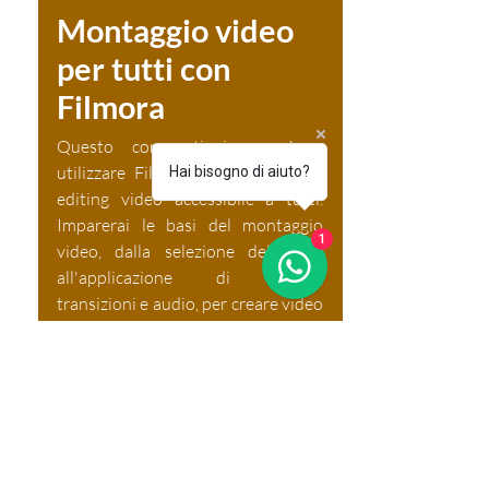
Montaggio video
per tutti con
Filmora
Questo corso ti insegnerà a
utilizzare Filmora, un software di
Hai bisogno di aiuto?
editing video accessibile a tutti.
Imparerai le basi del montaggio
1
video, dalla selezione delle clip
all'applicazione di effetti,
transizioni e audio, per creare video
di qualità professionale. Il corso è
progettato per chiunque desideri
approcciarsi al mondo del
montaggio in modo semplice e
intuitivo, senza bisogno di
esperienza pregressa. Perfetto per
chi vuole realizzare video