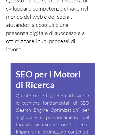
Questo percorso ti permetterà di
sviluppare competenze chiave nel
mondo del web e dei social,
aiutandoti a costruire una
presenza digitale di successo e a
ottimizzare i tuoi processi di
lavoro.
SEO per i Motori
di Ricerca
Questo corso ti guiderà attraverso
le tecniche fondamentali di SEO
(Search Engine Optimization) per
migliorare il posizionamento del
tuo sito web sui motori di ricerca.
Imparerai a ottimizzare contenuti,